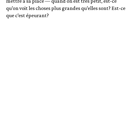
mettre à sa place — quand on est très petit, est-ce
qu’on voit les choses plus grandes qu’elles sont? Est-ce
que c’est épeurant?
Il a fallu se battre pendant longtemps pour trouver des
réponses! J’ai parlé un peu de mes inquiétudes aux
médecins avec lesquels je travaille, et j’ai pris rendez-
vous avec mon médecin de famille. D’abord, on
attribuait le manque de croissance de Thomas à la
génétique, parce que je ne suis pas très grande, même si
mon conjoint mesure 6 pi 1 po, et j’ai deux autres
enfants de taille plus « régulière ». Ensuite, on nous a
envoyés à une nutritionniste… Finalement, on a vu un
endocrinologue, qui a fait passer une batterie de tests à
Thomas. Quand on a reçu les résultats, c’était écrit :
zéro hormone de croissance.